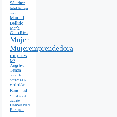
Sánchez
Isabel Bermejo
junio
Manuel
Bellido
María
Cano Rico
Mujer
Mujeremprendedora
mujeres
Mª
Ángeles
Tejada
noviembre
octubre
ODS
opinión
Randstad
STEM
talento
trabajo
Universidad
Europea