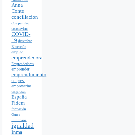
Anna
Conte
conciliación
Con permiso
coronavirus
COVID-
19
diciembre
Educación
empleo
emprendedora
Emprendedoras
emprender
emprendimiento
empresa
empresarias
empresas
España
Fidem
formación
Grupo
Informaria
igualdad
Inma