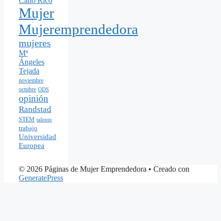
Cano Rico
Mujer
Mujeremprendedora
mujeres
Mª
Ángeles
Tejada
noviembre
octubre
ODS
opinión
Randstad
STEM
talento
trabajo
Universidad
Europea
© 2026 Páginas de Mujer Emprendedora
• Creado con
GeneratePress