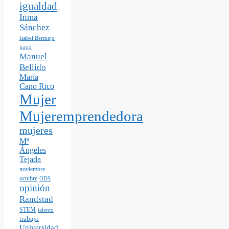
igualdad
Inma
Sánchez
Isabel Bermejo
junio
Manuel
Bellido
María
Cano Rico
Mujer
Mujeremprendedora
mujeres
Mª
Ángeles
Tejada
noviembre
octubre
ODS
opinión
Randstad
STEM
talento
trabajo
Universidad