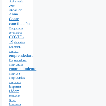
abril
Agenda
2030
Andalucía
Anna
Conte
conciliación
Con permiso
coronavirus
COVID-
19
diciembre
Educación
empleo
emprendedora
Emprendedoras
emprender
emprendimiento
empresa
empresarias
empresas
España
Fidem
formación
Grupo
Informaria