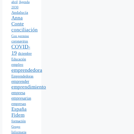
abril
Agenda
2030
Andalucía
Anna
Conte
conciliación
Con permiso
coronavirus
COVID-
19
diciembre
Educación
empleo
emprendedora
Emprendedoras
emprender
emprendimiento
empresa
empresarias
empresas
España
Fidem
formación
Grupo
Informaria