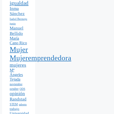
igualdad
Inma
Sánchez
Isabel Bermejo
junio
Manuel
Bellido
María
Cano Rico
Mujer
Mujeremprendedora
mujeres
Mª
Ángeles
Tejada
noviembre
octubre
ODS
opinión
Randstad
STEM
talento
trabajo
Universidad