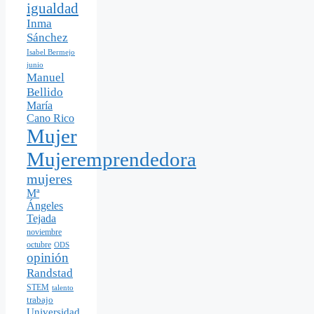
igualdad
Inma
Sánchez
Isabel Bermejo
junio
Manuel
Bellido
María
Cano Rico
Mujer
Mujeremprendedora
mujeres
Mª
Ángeles
Tejada
noviembre
octubre
ODS
opinión
Randstad
STEM
talento
trabajo
Universidad