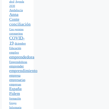
abril
Agenda
2030
Andalucía
Anna
Conte
conciliación
Con permiso
coronavirus
COVID-
19
diciembre
Educación
empleo
emprendedora
Emprendedoras
emprender
emprendimiento
empresa
empresarias
empresas
España
Fidem
formación
Grupo
Informaria