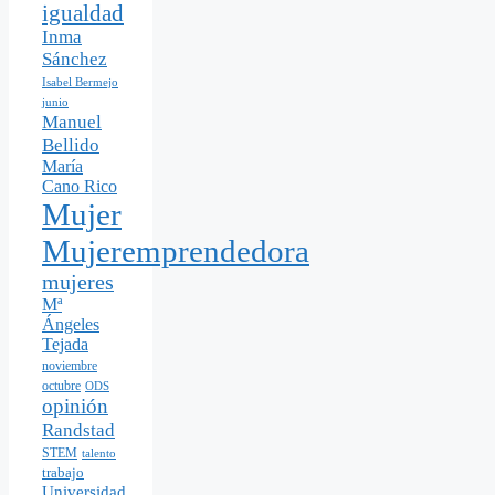
igualdad
Inma
Sánchez
Isabel Bermejo
junio
Manuel
Bellido
María
Cano Rico
Mujer
Mujeremprendedora
mujeres
Mª
Ángeles
Tejada
noviembre
octubre
ODS
opinión
Randstad
STEM
talento
trabajo
Universidad