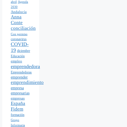
abril
Agenda
2030
Andalucía
Anna
Conte
conciliación
Con permiso
coronavirus
COVID-
19
diciembre
Educación
empleo
emprendedora
Emprendedoras
emprender
emprendimiento
empresa
empresarias
empresas
España
Fidem
formación
Grupo
Informaria