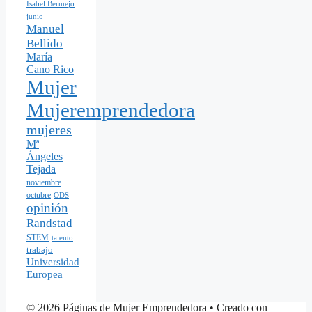
Isabel Bermejo
junio
Manuel
Bellido
María
Cano Rico
Mujer
Mujeremprendedora
mujeres
Mª
Ángeles
Tejada
noviembre
octubre
ODS
opinión
Randstad
STEM
talento
trabajo
Universidad
Europea
© 2026 Páginas de Mujer Emprendedora
• Creado con