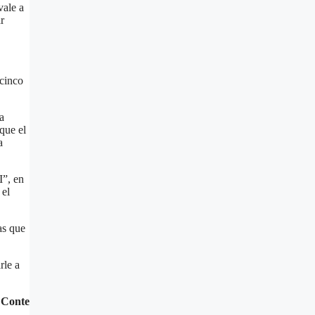
vale a
r
 cinco
a
que el
a
I”, en
 el
as que
rle a
 Conte