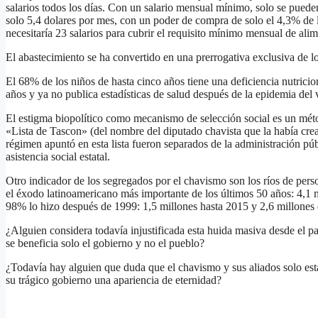
salarios todos los días. Con un salario mensual mínimo, solo se puede
solo 5,4 dolares por mes, con un poder de compra de solo el 4,3% de l
necesitaría 23 salarios para cubrir el requisito mínimo mensual de alim
El abastecimiento se ha convertido en una prerrogativa exclusiva de lo
El 68% de los niños de hasta cinco años tiene una deficiencia nutricio
años y ya no publica estadísticas de salud después de la epidemia de
El estigma biopolítico como mecanismo de selección social es un mét
«Lista de Tascon» (del nombre del diputado chavista que la había crea
régimen apuntó en esta lista fueron separados de la administración públ
asistencia social estatal.
Otro indicador de los segregados por el chavismo son los ríos de per
el éxodo latinoamericano más importante de los últimos 50 años: 4,1 
98% lo hizo después de 1999: 1,5 millones hasta 2015 y 2,6 millones
¿Alguien considera todavía injustificada esta huida masiva desde el p
se beneficia solo el gobierno y no el pueblo?
¿Todavía hay alguien que duda que el chavismo y sus aliados solo est
su trágico gobierno una apariencia de eternidad?