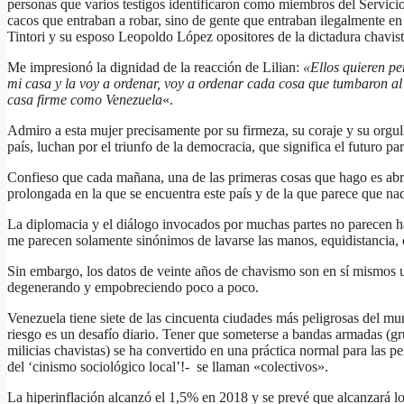
personas que varios testigos identificaron como miembros del Servicio 
cacos que entraban a robar, sino de gente que entraban ilegalmente en 
Tintori y su esposo Leopoldo López opositores de la dictadura chavist
Me impresionó la dignidad de la reacción de Lilian:
«Ellos quieren per
mi casa y la voy a ordenar, voy a ordenar cada cosa que tumbaron al 
casa firme como Venezuela
«.
Admiro a esta mujer precisamente por su firmeza, su coraje y su orgu
país, luchan por el triunfo de la democracia, que significa el futuro par
Confieso que cada mañana, una de las primeras cosas que hago es abrir 
prolongada en la que se encuentra este país y de la que parece que n
La diplomacia y el diálogo invocados por muchas partes no parecen ha
me parecen solamente sinónimos de lavarse las manos, equidistancia, 
Sin embargo, los datos de veinte años de chavismo son en sí mismos
degenerando y empobreciendo poco a poco.
Venezuela tiene siete de las cincuenta ciudades más peligrosas del mun
riesgo es un desafío diario. Tener que someterse a bandas armadas (grup
milicias chavistas) se ha convertido en una práctica normal para las p
del ‘cinismo sociológico local’!- se llaman «colectivos».
La hiperinflación alcanzó el 1,5% en 2018 y se prevé que alcanzará lo