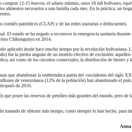
n comprar 12-15 huevos, el salario mínimo, unos 18 mil bolívares, equi
os alimentos necesarios a una familia cada mes. En la práctica, un hoga
entos.
s comités patrióticos (CLAP) y de las redes usurarias o delincuentes.
nal. El estado se ha negado a reconocer la emergencia sanitaria durante
l virus Chikungunya en 2014.
odo aplicado desde hace mucho tiempo por la revolución bolivariana. L
do) fue la piedra angular de un modelo efectivo de exclusión: aquellos 
ica, así como de los circuitos comerciales, la distribución de bienes y l
sonas que abandonan la emblemática patria del «socialismo del siglo XX
millones de venezolanos (12% de la población) han abandonado el país;
 después de 2016.
aís que posee las reservas de petróleo más grandes del mundo, pero de l
án tratando de obtener más tiempo, como siempre lo han hecho, para da
Anna