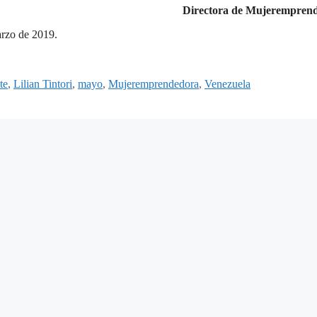
Directora de Mujerempren
arzo de 2019.
te
,
Lilian Tintori
,
mayo
,
Mujeremprendedora
,
Venezuela