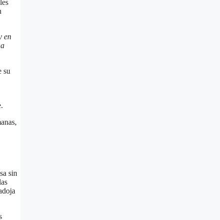
les
n
y en
na
e su
.
manas,
sa sin
las
adoja
s