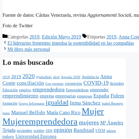
Fuente de datos: Cáritas Venezuela, revista
Aggiornamenti Sociali
, m
Foto de Twitter
Categorías
2019
,
Edición Mayo 2019
Etiquetas
2019
,
Anna Con
El liderazgo femenino impulsa la sostenibilidad en las compañías
Mi libro más personal
Lo más buscado
2020
Anna
2019
Andalucía
@mbellido
abril
Agenda 2030
2018
COVID-19
Conte
conciliación
coronavirus
diciembre
Con permiso
emprendedora
empleo
emprender
Educación
Emprendedoras
emprendimiento
España
Fidem
empresa
empresarias
empresas
igualdad
Inma Sánchez
formación
Grupo Informaria
Isabel Bermejo
Mujer
Manuel Bellido
María Cano Rico
junio
Mujeremprendedora
mujeres
Mª Ángeles
opinión
Randstad
Tejada
noviembre
octubre
STEM
ODS
talento
Universidad Europea
trabajo