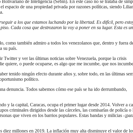
Bolivariano de Inteligencia (Sebin). En este caso no se trataba de simp
el espacio de una propiedad privada por razones políticas, siendo Lilia
a.
seguir a los que estamos luchando por la libertad. Es difícil, pero esto
piso. Cada cosa que destrozaron la voy a poner en su lugar. Esta es u
llo, como también admiro a todos los venezolanos que, dentro y fuera d
a su país.
Twitter y ver las últimas noticias sobre Venezuela, porque la crisis
adie quiere, o puede ocuparse, es algo que me incumbe, que nos incumbe
ber tenido ningún efecto durante años y, sobre todo, en las últimas se
oportunismo político.
 una denuncia. Todos sabemos cómo ese país se ha ido derrumbando,
do y la capital, Caracas, ocupa el primer lugar desde 2014. Volver a ca
os criminales dirigidos desde las cárceles, las comisarías de policía o 
ersonas que viven en los barrios populares. Estas bandas y milicias -¡par
s diez millones en 2019. La inflación muy alta disminuye el valor de lo