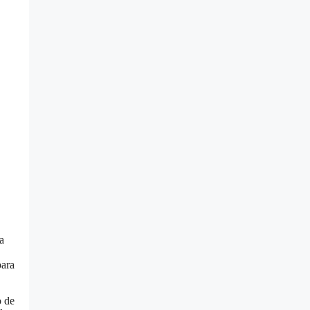
a
para
o de