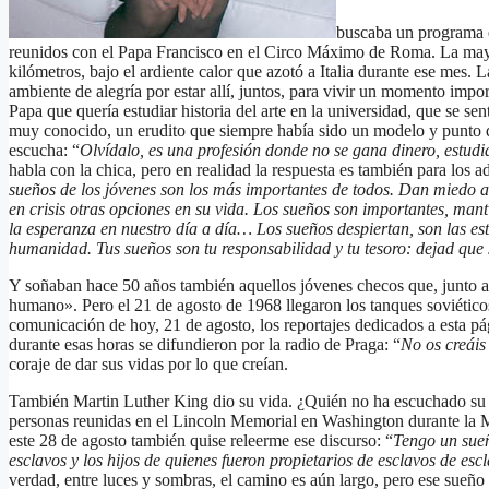
buscaba un programa e
reunidos con el Papa Francisco en el Circo Máximo de Roma. La ma
kilómetros, bajo el ardiente calor que azotó a Italia durante ese mes. 
ambiente de alegría por estar allí, juntos, para vivir un momento impo
Papa que quería estudiar historia del arte en la universidad, que se se
muy conocido, un erudito que siempre había sido un modelo y punto de
escucha: “
Olvídalo, es una profesión donde no se gana dinero, estud
habla con la chica, pero en realidad la respuesta es también para los ad
sueños de los jóvenes son los más importantes de todos. Dan miedo a 
en crisis otras opciones en su vida. Los sueños son importantes, man
la esperanza en nuestro día a día… Los sueños despiertan, son las es
humanidad. Tus sueños son tu responsabilidad y tu tesoro: dejad que 
Y soñaban hace 50 años también aquellos jóvenes checos que, junto a 
humano». Pero el 21 de agosto de 1968 llegaron los tanques soviético
comunicación de hoy, 21 de agosto, los reportajes dedicados a esta pá
durante esas horas se difundieron por la radio de Praga: “
No os creáis
coraje de dar sus vidas por lo que creían.
También Martin Luther King dio su vida. ¿Quién no ha escuchado su
personas reunidas en el Lincoln Memorial en Washington durante la Ma
este 28 de agosto también quise releerme ese discurso: “
Tengo un sueñ
esclavos y los hijos de quienes fueron propietarios de esclavos de es
verdad, entre luces y sombras, el camino es aún largo, pero ese sueño