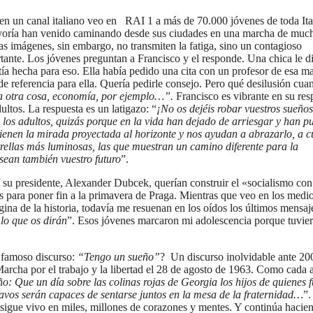
n un canal italiano veo en RAI 1 a más de 70.000 jóvenes de toda Ita
yoría han venido caminando desde sus ciudades en una marcha de muc
Las imágenes, sin embargo, no transmiten la fatiga, sino un contagioso
rtante. Los jóvenes preguntan a Francisco y el responde. Una chica le di
ntía hecha para eso. Ella había pedido una cita con un profesor de esa ma
 referencia para ella. Quería pedirle consejo. Pero qué desilusión cua
ia otra cosa, economía, por ejemplo…”.
Francisco es vibrante en su res
ultos. La respuesta es un latigazo: “
¡No os dejéis robar vuestros sueños
los adultos, quizás porque en la vida han dejado de arriesgar y han p
tienen la mirada proyectada al horizonte y nos ayudan a abrazarlo, a cu
trellas más luminosas, las que muestran un camino diferente para la
sean también vuestro futuro
”.
su presidente, Alexander Dubcek, querían construir el «socialismo con
s para poner fin a la primavera de Praga. Mientras que veo en los medi
gina de la historia, todavía me resuenan en los oídos los últimos mensaj
 lo que os dirán
”. Esos jóvenes marcaron mi adolescencia porque tuvier
 famoso discurso:
“Tengo un sueño”
? Un discurso inolvidable ante 20
rcha por el trabajo y la libertad el 28 de agosto de 1963. Como cada 
o: Que un día sobre las colinas rojas de Georgia los hijos de quienes 
clavos serán capaces de sentarse juntos en la mesa de la fraternidad…
”.
 sigue vivo en miles, millones de corazones y mentes. Y continúa hacie