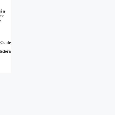
á a
 me
e
 Conte
dedora