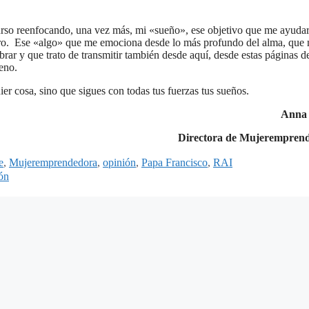
curso reenfocando, una vez más, mi «sueño», ese objetivo que me ayudar
tro. Ese «algo» que me emociona desde lo más profundo del alma, que
rar y que trato de transmitir también desde aquí, desde estas páginas d
eno.
er cosa, sino que sigues con todas tus fuerzas tus sueños.
Anna
Directora de Mujerempren
e
,
Mujeremprendedora
,
opinión
,
Papa Francisco
,
RAI
ión