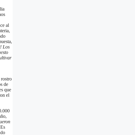
lia
hos
ce al
teria,
ndo
puesta,
! Los
uesto
ltivar
 rostro
os de
es que
on el
0.000
año,
fueron
 Es
ndo