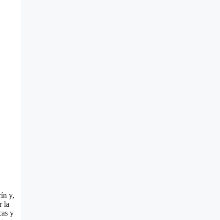
ín y,
 la
cas y