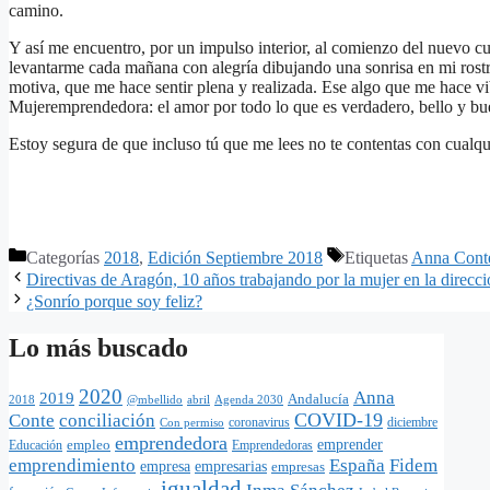
camino.
Y así me encuentro, por un impulso interior, al comienzo del nuevo 
levantarme cada mañana con alegría dibujando una sonrisa en mi ros
motiva, que me hace sentir plena y realizada. Ese algo que me hace vib
Mujeremprendedora: el amor por todo lo que es verdadero, bello y bu
Estoy segura de que incluso tú que me lees no te contentas con cualqui
Categorías
2018
,
Edición Septiembre 2018
Etiquetas
Anna Cont
Directivas de Aragón, 10 años trabajando por la mujer en la direcc
¿Sonrío porque soy feliz?
Lo más buscado
2020
Anna
2019
Andalucía
@mbellido
abril
Agenda 2030
2018
COVID-19
Conte
conciliación
coronavirus
diciembre
Con permiso
emprendedora
empleo
emprender
Educación
Emprendedoras
emprendimiento
España
Fidem
empresa
empresarias
empresas
igualdad