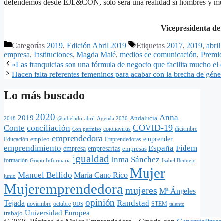
defendemos desde EJE&CON, solo será una realidad si hombres y muj
Vicepresidenta d
Categorías
2019
,
Edición Abril 2019
Etiquetas
2017
,
2019
,
abril
empresa
,
Instituciones
,
Magda Malé
,
medios de comunicación
,
Prem
«Las franquicias son una fórmula de negocio que facilita mucho e
Hacen falta referentes femeninos para acabar con la brecha de géne
Lo más buscado
2020
Anna
2019
Andalucía
@mbellido
abril
Agenda 2030
2018
COVID-19
Conte
conciliación
coronavirus
diciembre
Con permiso
emprendedora
empleo
emprender
Educación
Emprendedoras
emprendimiento
España
Fidem
empresa
empresarias
empresas
igualdad
Inma Sánchez
formación
Grupo Informaria
Isabel Bermejo
Mujer
Manuel Bellido
María Cano Rico
junio
Mujeremprendedora
mujeres
Mª Ángeles
opinión
Randstad
Tejada
noviembre
octubre
STEM
ODS
talento
Universidad Europea
trabajo