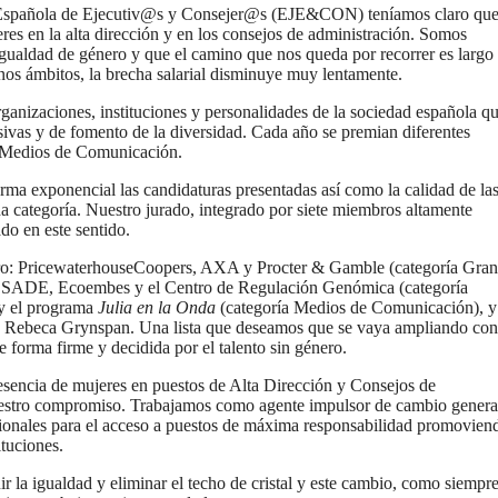
Española de Ejecutiv@s y Consejer@s (EJE&CON) teníamos claro que
eres en la alta dirección y en los consejos de administración. Somos
igualdad de género y que el camino que nos queda por recorrer es largo
nos ámbitos, la brecha salarial disminuye muy lentamente.
nizaciones, instituciones y personalidades de la sociedad española q
usivas y de fomento de la diversidad. Cada año se premian diferentes
y Medios de Comunicación.
orma exponencial las candidaturas presentadas así como la calidad de la
a categoría. Nuestro jurado, integrado por siete miembros altamente
do en este sentido.
ro: PricewaterhouseCoopers, AXA y Procter & Gamble (categoría Gran
 ESADE, Ecoembes y el Centro de Regulación Genómica (categoría
 y el programa
Julia en la Onda
(categoría Medios de Comunicación), y
y Rebeca Grynspan. Una lista que deseamos que se vaya ampliando con
forma firme y decidida por el talento sin género.
esencia de mujeres en puestos de Alta Dirección y Consejos de
estro compromiso. Trabajamos como agente impulsor de cambio gener
sionales para el acceso a puestos de máxima responsabilidad promovien
ituciones.
 la igualdad y eliminar el techo de cristal y este cambio, como siempr