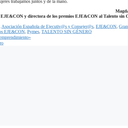
eres trabajamos juntos y de la mano.
Magda
e EJE&CON y directora de los premios EJE&CON al Talento sin 
,
Asociación Española de Ejecutiv@s y Consejer@s
,
EJE&CON
,
Gran
ios EJE&CON
,
Pymes
,
TALENTO SIN GÉNERO
l emprendimiento»
ro