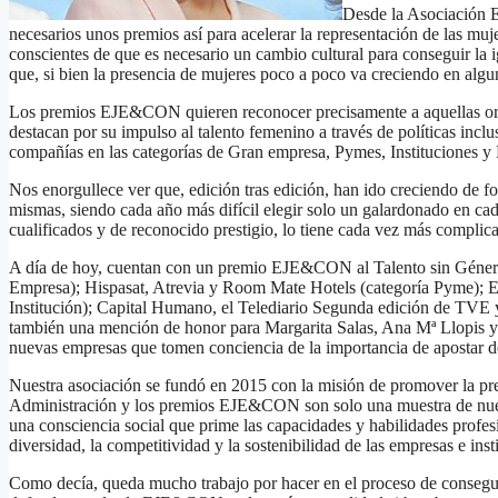
Desde la Asociación 
necesarios unos premios así para acelerar la representación de las muj
conscientes de que es necesario un cambio cultural para conseguir la 
que, si bien la presencia de mujeres poco a poco va creciendo en algu
Los premios EJE&CON quieren reconocer precisamente a aquellas orga
destacan por su impulso al talento femenino a través de políticas incl
compañías en las categorías de Gran empresa, Pymes, Instituciones 
Nos enorgullece ver que, edición tras edición, han ido creciendo de f
mismas, siendo cada año más difícil elegir solo un galardonado en cad
cualificados y de reconocido prestigio, lo tiene cada vez más complica
A día de hoy, cuentan con un premio EJE&CON al Talento sin Géne
Empresa); Hispasat, Atrevia y Room Mate Hotels (categoría Pyme);
Institución); Capital Humano, el Telediario Segunda edición de TVE
también una mención de honor para Margarita Salas, Ana Mª Llopis 
nuevas empresas que tomen conciencia de la importancia de apostar de 
Nuestra asociación se fundó en 2015 con la misión de promover la pr
Administración y los premios EJE&CON son solo una muestra de nu
una consciencia social que prime las capacidades y habilidades profe
diversidad, la competitividad y la sostenibilidad de las empresas e inst
Como decía, queda mucho trabajo por hacer en el proceso de conseguir