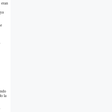
 eran
 ya
ue
s
ando
do la
e