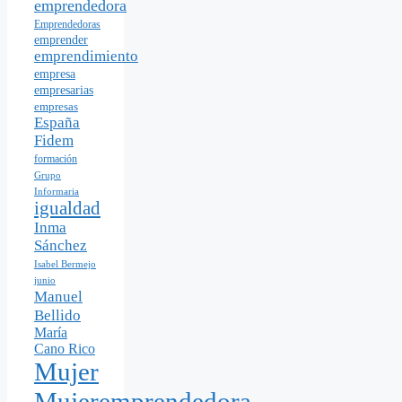
emprendedora
Emprendedoras
emprender
emprendimiento
empresa
empresarias
empresas
España
Fidem
formación
Grupo
Informaria
igualdad
Inma
Sánchez
Isabel Bermejo
junio
Manuel
Bellido
María
Cano Rico
Mujer
Mujeremprendedora