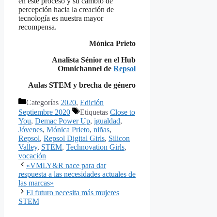
en este proceso y su cambio de
percepción hacia la creación de
tecnología es nuestra mayor
recompensa.
Mónica Prieto
Analista Sénior en el Hub
Omnichannel de
Repsol
Aulas STEM y brecha de género
Categorías
2020
,
Edición
Septiembre 2020
Etiquetas
Close to
You
,
Demac Power Up
,
igualdad
,
Jóvenes
,
Mónica Prieto
,
niñas
,
Repsol
,
Repsol Digital Girls
,
Silicon
Valley
,
STEM
,
Technovation Girls
,
vocación
«VMLY&R nace para dar
respuesta a las necesidades actuales de
las marcas»
El futuro necesita más mujeres
STEM