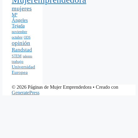
mujeres
Mª
Ángeles
Tejada
noviembre
octubre
ODS
opinión
Randstad
STEM
talento
trabajo
Universidad
Europea
© 2026 Páginas de Mujer Emprendedora
• Creado con
GeneratePress