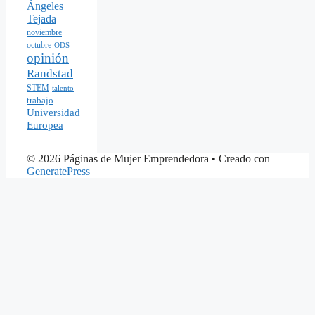
Ángeles
Tejada
noviembre
octubre
ODS
opinión
Randstad
STEM
talento
trabajo
Universidad
Europea
© 2026 Páginas de Mujer Emprendedora
• Creado con
GeneratePress