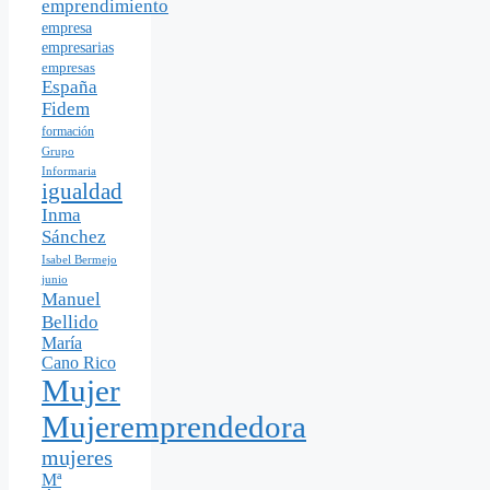
emprendimiento
empresa
empresarias
empresas
España
Fidem
formación
Grupo
Informaria
igualdad
Inma
Sánchez
Isabel Bermejo
junio
Manuel
Bellido
María
Cano Rico
Mujer
Mujeremprendedora
mujeres
Mª