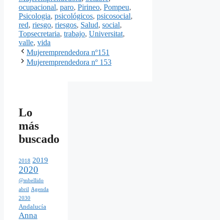
ocupacional
,
paro
,
Pirineo
,
Pompeu
,
Psicologia
,
psicológicos
,
psicosocial
,
red
,
riesgo
,
riesgos
,
Salud
,
social
,
Topsecretaria
,
trabajo
,
Universitat
,
valle
,
vida
Mujeremprendedora nº151
Mujeremprendedora nº 153
Lo
más
buscado
2019
2018
2020
@mbellido
abril
Agenda
2030
Andalucía
Anna