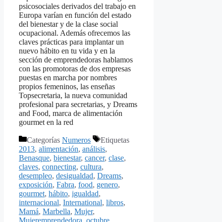
psicosociales derivados del trabajo en
Europa varían en función del estado
del bienestar y de la clase social
ocupacional. Además ofrecemos las
claves prácticas para implantar un
nuevo hábito en tu vida y en la
sección de emprendedoras hablamos
con las promotoras de dos empresas
puestas en marcha por nombres
propios femeninos, las enseñas
Topsecretaria, la nueva comunidad
profesional para secretarias, y Dreams
and Food, marca de alimentación
gourmet en la red
Categorías
Numeros
Etiquetas
2013
,
alimentación
,
análisis
,
Benasque
,
bienestar
,
cancer
,
clase
,
claves
,
connecting
,
cultura
,
desempleo
,
desigualdad
,
Dreams
,
exposición
,
Fabra
,
food
,
genero
,
gourmet
,
hábito
,
igualdad
,
internacional
,
International
,
libros
,
Mamá
,
Marbella
,
Mujer
,
Mujeremprendedora
,
octubre
,