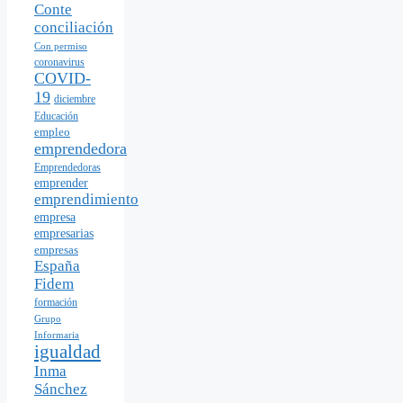
Conte
conciliación
Con permiso
coronavirus
COVID-
19
diciembre
Educación
empleo
emprendedora
Emprendedoras
emprender
emprendimiento
empresa
empresarias
empresas
España
Fidem
formación
Grupo
Informaria
igualdad
Inma
Sánchez