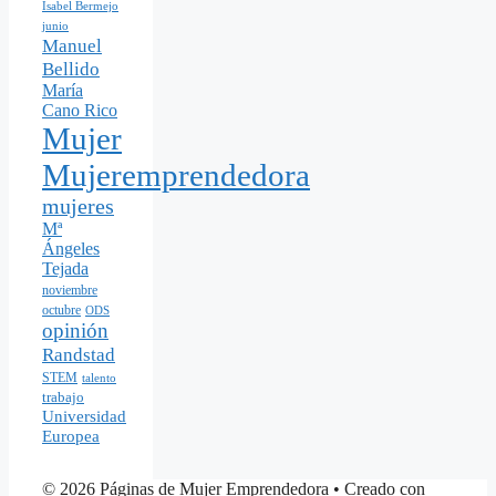
Isabel Bermejo
junio
Manuel
Bellido
María
Cano Rico
Mujer
Mujeremprendedora
mujeres
Mª
Ángeles
Tejada
noviembre
octubre
ODS
opinión
Randstad
STEM
talento
trabajo
Universidad
Europea
© 2026 Páginas de Mujer Emprendedora
• Creado con