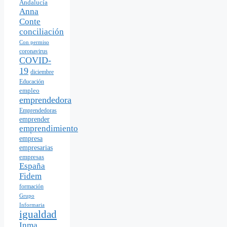
Andalucía
Anna
Conte
conciliación
Con permiso
coronavirus
COVID-
19
diciembre
Educación
empleo
emprendedora
Emprendedoras
emprender
emprendimiento
empresa
empresarias
empresas
España
Fidem
formación
Grupo
Informaria
igualdad
Inma