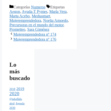
Categorías
Numeros
Etiquetas
Aegon
,
Ayuda-T Pymes
,
María Vera
,
Marta Acebo
,
Mediasmart
,
Mujeremprendedora
,
Noelia Amoedo
,
Precursoras en el mundo del motor
,
Prometteo
,
Sara Giménez
Mujeremprendedora nº 174
Mujeremprendedora nº 176
Lo
más
buscado
2019
2018
2020
@mbellido
abril
Agenda
2030