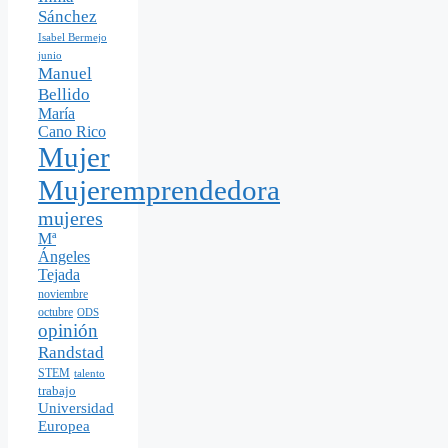
Sánchez
Isabel Bermejo
junio
Manuel
Bellido
María
Cano Rico
Mujer
Mujeremprendedora
mujeres
Mª
Ángeles
Tejada
noviembre
octubre
ODS
opinión
Randstad
STEM
talento
trabajo
Universidad
Europea