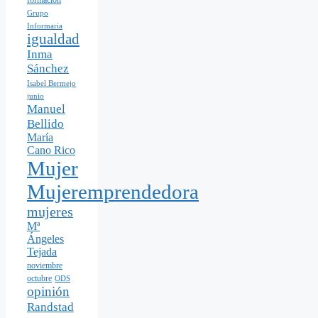
Grupo
Informaria
igualdad
Inma
Sánchez
Isabel Bermejo
junio
Manuel
Bellido
María
Cano Rico
Mujer
Mujeremprendedora
mujeres
Mª
Ángeles
Tejada
noviembre
octubre
ODS
opinión
Randstad