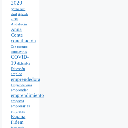
2020
@mbellido
abril
Agenda
2030
Andalucía
Anna
Conte
conciliación
Con permiso
coronavirus
COVID-
19
diciembre
Educación
empleo
emprendedora
Emprendedoras
emprender
emprendimiento
empresa
empresarias
empresas
España
Fidem
formación