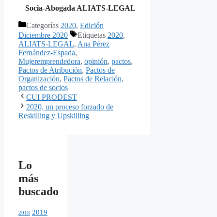
Socia-Abogada ALIATS-LEGAL
Categorías
2020
,
Edición
Diciembre 2020
Etiquetas
2020
,
ALIATS-LEGAL
,
Ana Pérez
Fernández-Espada
,
Mujeremprendedora
,
opinión
,
pactos
,
Pactos de Atribución
,
Pactos de
Organización
,
Pactos de Relación
,
pactos de socios
CUI PRODEST
2020, un proceso forzado de
Reskilling y Upskilling
Lo
más
buscado
2019
2018