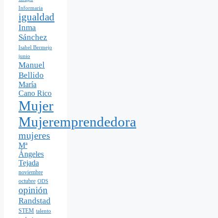
Informaria
igualdad
Inma
Sánchez
Isabel Bermejo
junio
Manuel
Bellido
María
Cano Rico
Mujer
Mujeremprendedora
mujeres
Mª
Ángeles
Tejada
noviembre
octubre
ODS
opinión
Randstad
STEM
talento