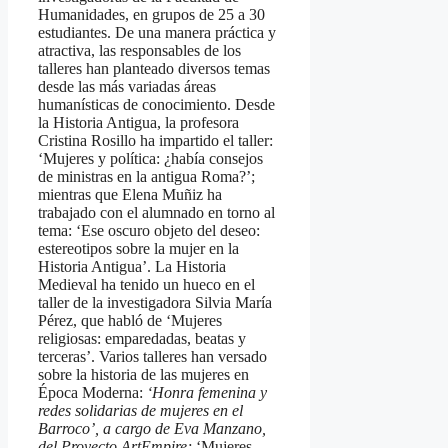
Humanidades, en grupos de 25 a 30
estudiantes. De una manera práctica y
atractiva, las responsables de los
talleres han planteado diversos temas
desde las más variadas áreas
humanísticas de conocimiento. Desde
la Historia Antigua, la profesora
Cristina Rosillo ha impartido el taller:
‘Mujeres y política: ¿había consejos
de ministras en la antigua Roma?’;
mientras que Elena Muñiz ha
trabajado con el alumnado en torno al
tema: ‘Ese oscuro objeto del deseo:
estereotipos sobre la mujer en la
Historia Antigua’. La Historia
Medieval ha tenido un hueco en el
taller de la investigadora Silvia María
Pérez, que habló de ‘Mujeres
religiosas: emparedadas, beatas y
terceras’. Varios talleres han versado
sobre la historia de las mujeres en
Época Moderna:
‘
Honra femenina y
redes solidarias de mujeres en el
Barroco’, a cargo de Eva Manzano,
del Proyecto ArtEmpire;
‘Mujeres