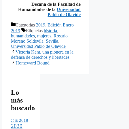
Decana de la Facultad de
Humanidades de la
Universidad
Pablo de Olavide
Categorías
2019
,
Edición Enero
2019
Etiquetas
historia
,
humanidades
,
mujeres
,
Rosario
Moreno Soldevila
,
Sevilla
,
Universidad Pablo de Olavide
Victoria Kent, una pionera en la
defensa de derechos y libertades
Homeward Bound
Lo
más
buscado
2019
2018
2020