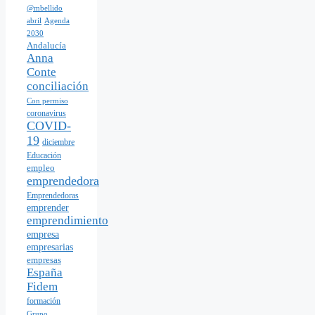
@mbellido
abril
Agenda
2030
Andalucía
Anna
Conte
conciliación
Con permiso
coronavirus
COVID-
19
diciembre
Educación
empleo
emprendedora
Emprendedoras
emprender
emprendimiento
empresa
empresarias
empresas
España
Fidem
formación
Grupo