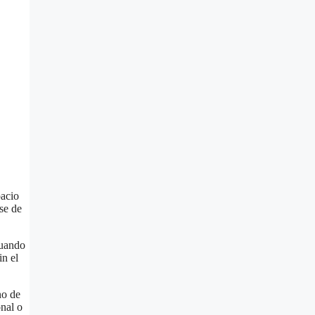
pacio
rse de
Cuando
in el
no de
onal o