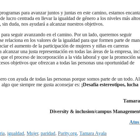
 programas para avanzar juntos y juntas en este camino, estamos encant
de lucro centrada en llevar la igualdad de género a los niveles más altos
 sin duda, nos ayudará a alcanzar nuestros objetivos.
os para seguir avanzando en el camino. Por un lado, queremos seguir
 se relaciona en los valores de la igualdad para que formen parte de man
ciar el aumento de la participación de mujeres y niñas en carreras
a alcanzar una justa representación en todas las áreas de la empresa, inc
ue el proceso de incorporación a la vida laboral y que la promoción s
ocesos objetivos que ofrezcan a todas las personas una oportunidad de
ro con ayuda de todas las personas porque somos parte de un todo. Al
, algo que siempre me gusta aconsejar es:
¡Desafía estereotipos, lucha
Tamara
Diversity & inclusion/campus Managemen
Atos
ria
,
igualdad
,
Mujer
,
paridad
,
Parity.org
,
Tamara Ayala