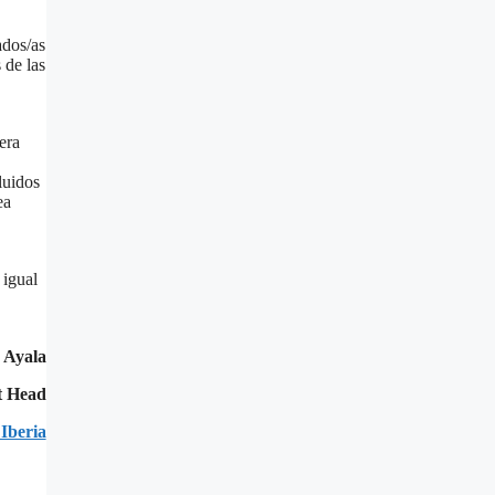
ados/as
 de las
era
luidos
ea
 igual
 Ayala
t Head
 Iberia