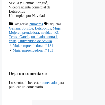
Sevilla y Gemma Sorigué,
Vicepresidenta comercial de
LetsBonus
Un empleo por Navidad
Categorías
Numeros
Etiquetas
Gemma Sorigué
,
LetsBonus
,
Mujer
,
Mujeremprendedora
,
navidad
,
RC
,
Teresa García
,
un aliado contra la
crisis
,
Universidad de Sevilla
Mujeremprendedora nº 131
Mujeremprendedora nº 133
Deja un comentario
Lo siento, debes estar
conectado
para
publicar un comentario.