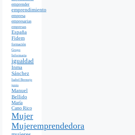
emprender
emprendimiento
empresa
empresarias
empresas
España
Fidem
formación
Grupo
Informaria
igualdad
Inma
Sánchez
Isabel Bermejo
junio
Manuel
Bellido
María
Cano Rico
Mujer
Mujeremprendedora
mujeres