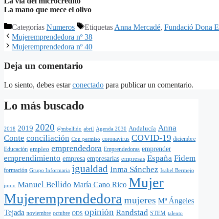
La vía del microcrédito
La mano que mece el olivo
Categorías
Numeros
Etiquetas
Anna Mercadé
,
Fundació Dona 
Mujeremprendedora nº 38
Mujeremprendedora nº 40
Deja un comentario
Lo siento, debes estar
conectado
para publicar un comentario.
Lo más buscado
2020
Anna
2019
Andalucía
@mbellido
abril
Agenda 2030
2018
COVID-19
Conte
conciliación
coronavirus
diciembre
Con permiso
emprendedora
empleo
emprender
Educación
Emprendedoras
emprendimiento
España
Fidem
empresa
empresarias
empresas
igualdad
Inma Sánchez
formación
Grupo Informaria
Isabel Bermejo
Mujer
Manuel Bellido
María Cano Rico
junio
Mujeremprendedora
mujeres
Mª Ángeles
opinión
Randstad
Tejada
noviembre
octubre
STEM
ODS
talento