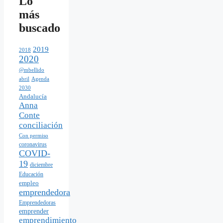
Lo
más
buscado
2019
2018
2020
@mbellido
abril
Agenda
2030
Andalucía
Anna
Conte
conciliación
Con permiso
coronavirus
COVID-
19
diciembre
Educación
empleo
emprendedora
Emprendedoras
emprender
emprendimiento