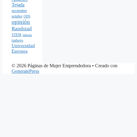
Tejada
noviembre
octubre
ODS
opinión
Randstad
STEM
talento
trabajo
Universidad
Europea
© 2026 Páginas de Mujer Emprendedora
• Creado con
GeneratePress