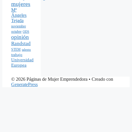
mujeres
Mª
Ángeles
Tejada
noviembre
octubre
ODS
opinión
Randstad
STEM
talento
trabajo
Universidad
Europea
© 2026 Páginas de Mujer Emprendedora
• Creado con
GeneratePress