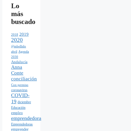
Lo
más
buscado
2019
2018
2020
@mbellido
abril
Agenda
2030
Andalucía
Anna
Conte
conciliación
Con permiso
coronavirus
COVID-
19
diciembre
Educación
empleo
emprendedora
Emprendedoras
emprender