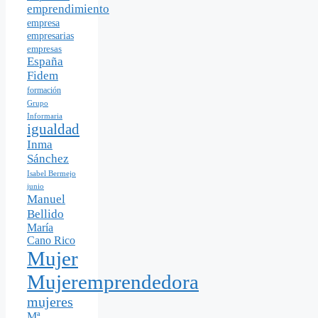
emprendimiento
empresa
empresarias
empresas
España
Fidem
formación
Grupo
Informaria
igualdad
Inma
Sánchez
Isabel Bermejo
junio
Manuel
Bellido
María
Cano Rico
Mujer
Mujeremprendedora
mujeres
Mª