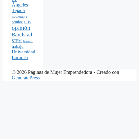
Ángeles
Tejada
noviembre
octubre
ODS
opinión
Randstad
STEM
talento
trabajo
Universidad
Europea
© 2026 Páginas de Mujer Emprendedora
• Creado con
GeneratePress