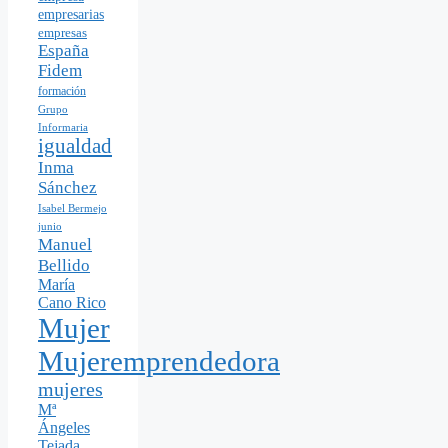
empresarias
empresas
España
Fidem
formación
Grupo
Informaria
igualdad
Inma
Sánchez
Isabel Bermejo
junio
Manuel
Bellido
María
Cano Rico
Mujer
Mujeremprendedora
mujeres
Mª
Ángeles
Tejada