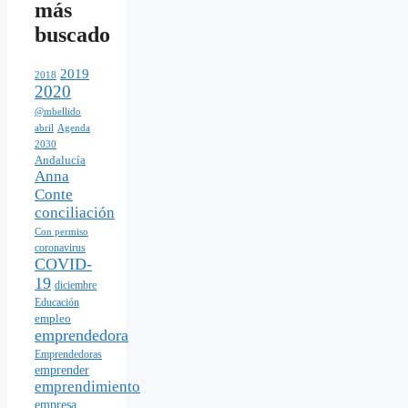
más
buscado
2019
2018
2020
@mbellido
abril
Agenda
2030
Andalucía
Anna
Conte
conciliación
Con permiso
coronavirus
COVID-
19
diciembre
Educación
empleo
emprendedora
Emprendedoras
emprender
emprendimiento
empresa