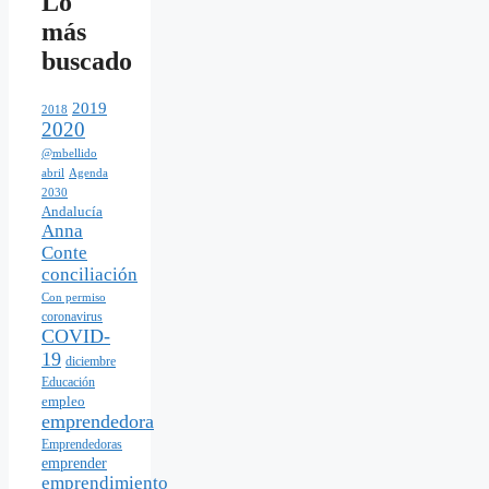
Lo
más
buscado
2019
2018
2020
@mbellido
abril
Agenda
2030
Andalucía
Anna
Conte
conciliación
Con permiso
coronavirus
COVID-
19
diciembre
Educación
empleo
emprendedora
Emprendedoras
emprender
emprendimiento