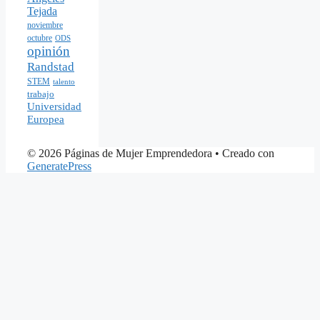
Tejada
noviembre
octubre
ODS
opinión
Randstad
STEM
talento
trabajo
Universidad
Europea
© 2026 Páginas de Mujer Emprendedora
• Creado con
GeneratePress