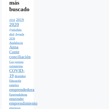
más
buscado
2019
2018
2020
@mbellido
abril
Agenda
2030
Andalucía
Anna
Conte
conciliación
Con permiso
coronavirus
COVID-
19
diciembre
Educación
empleo
emprendedora
Emprendedoras
emprender
emprendimiento
empresa