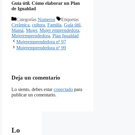
Guía útil. Cómo elaborar un Plan
de Igualdad
Categorías
Numeros
Etiquetas
Cerámica
,
cultura
,
Familia
,
Guía útil
,
Mamá
,
Mujer
,
Mujer emprendedora
,
Mujeremprendedora
,
Plan Igualdad
Mujeremprendedora nº 97
Mujeremprendedora nº 99
Deja un comentario
Lo siento, debes estar
conectado
para
publicar un comentario.
Lo