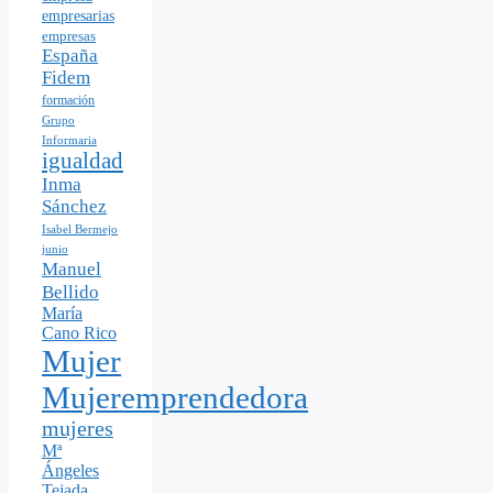
empresarias
empresas
España
Fidem
formación
Grupo
Informaria
igualdad
Inma
Sánchez
Isabel Bermejo
junio
Manuel
Bellido
María
Cano Rico
Mujer
Mujeremprendedora
mujeres
Mª
Ángeles
Tejada