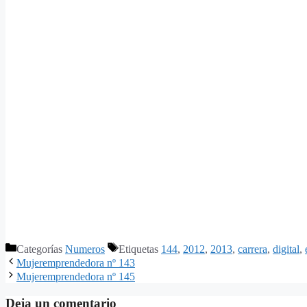
Categorías
Numeros
Etiquetas
144
,
2012
,
2013
,
carrera
,
digital
,
Mujeremprendedora nº 143
Mujeremprendedora nº 145
Deja un comentario