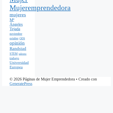
Mujeremprendedora
mujeres
Mª
Ángeles
Tejada
noviembre
octubre
ODS
opinión
Randstad
STEM
talento
trabajo
Universidad
Europea
© 2026 Páginas de Mujer Emprendedora
• Creado con
GeneratePress