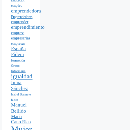
Educación
empleo
emprendedora
Emprendedoras
emprender
emprendimiento
empresa
empresarias
empresas
España
Fidem
formación
Grupo
Informaria
igualdad
Inma
Sánchez
Isabel Bermejo
junio
Manuel
Bellido
María
Cano Rico
Mujer