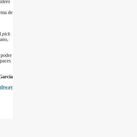
sidero
orma de
el
pick
cano,
 poder
apaces
García
ubway