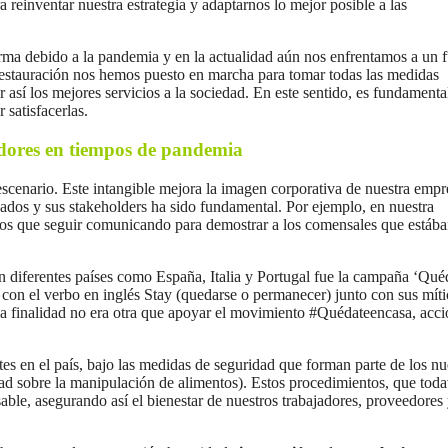
a reinventar nuestra estrategia y adaptarnos lo mejor posible a las
rma debido a la pandemia y en la actualidad aún nos enfrentamos a un f
 restauración nos hemos puesto en marcha para tomar todas las medidas
r así los mejores servicios a la sociedad. En este sentido, es fundamenta
satisfacerlas.
dores en tiempos de pandemia
 escenario. Este intangible mejora la imagen corporativa de nuestra empr
eados y sus stakeholders ha sido fundamental. Por ejemplo, en nuestra
s que seguir comunicando para demostrar a los comensales que estáb
 diferentes países como España, Italia y Portugal fue la campaña ‘Qué
 con el verbo en inglés Stay (quedarse o permanecer) junto con sus míti
La finalidad no era otra que apoyar el movimiento #Quédateencasa, acc
tes en el país, bajo las medidas de seguridad que forman parte de los n
ad sobre la manipulación de alimentos). Estos procedimientos, que toda
ble, asegurando así el bienestar de nuestros trabajadores, proveedores