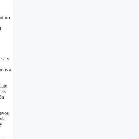
uturo
l
esa y
amos a
date
cas
ión
uevos
vía
 y