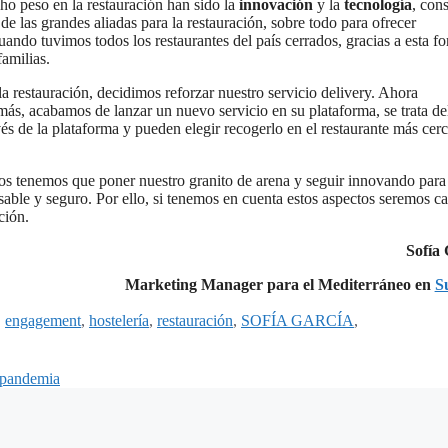
cho peso en la restauración han sido la
innovación
y la
tecnología
, con
e las grandes aliadas para la restauración, sobre todo para ofrecer
ando tuvimos todos los restaurantes del país cerrados, gracias a esta f
amilias.
 la restauración, decidimos reforzar nuestro servicio delivery. Ahora
ás, acabamos de lanzar un nuevo servicio en su plataforma, se trata d
vés de la plataforma y pueden elegir recogerlo en el restaurante más cer
dos tenemos que poner nuestro granito de arena y seguir innovando para
sable y seguro. Por ello, si tenemos en cuenta estos aspectos seremos c
ción.
Sofía 
Marketing Manager para el Mediterráneo en
S
,
engagement
,
hostelería
,
restauración
,
SOFÍA GARCÍA
,
a pandemia