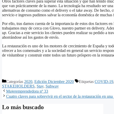
Otros factores claves para superar esta situación y que han tenido mu
que van prácticamente de la mano. La tecnología ha resultado ser una d
alternativas de consumo como el delivery o el take away. De hecho, cu
servicio e ingresos pudimos salvar la economía doméstica de muchas f
Por ello, tras darnos cuenta de la importancia de estos dos factores en
trabajamos muy de cerca con Glovo, nuestro partner en delivery. Adem
up.
Gracias a este servicio los clientes pueden realizar su pedido a tra
ahorrándose así los gastos de envío.
La restauración es uno de los motores de crecimiento de España y to
ofrecer a los comensales y a la sociedad en general un servicio respon
de vislumbrar y construir entre todos un futuro próspero en la restaura
Categorías
2020
,
Edición Diciembre 2020
Etiquetas
COVID-19
STAKEHOLDERS
,
Stay
,
Subway
Mujeremprendedora nº 33
Cuatro claves para sobrevivir en el sector de la restauración en un
Lo más buscado